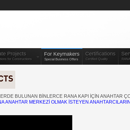
te Projects
Certifications
Ser
For Keymakers
tions for Constructions
Certified Quality
RANA 
Special Business Offers
RDE BULUNAN BİNLERCE RANA KAPI İÇİN ANAHTAR ÇOĞAL
A ANAHTAR MERKEZİ OLMAK İSTEYEN ANAHTARCILARIN B