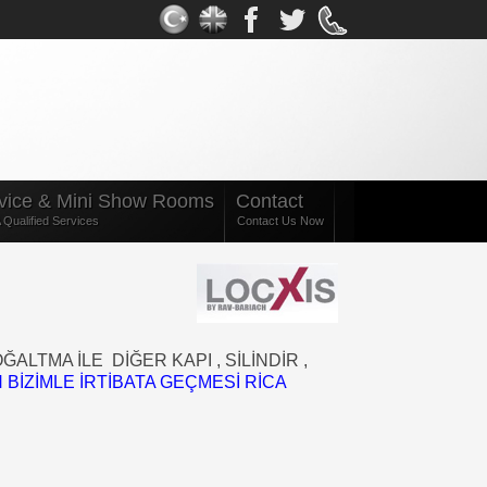
Facebook
Twitter
gplus
Youtube
rss
vice & Mini Show Rooms
Contact
Qualified Services
Contact Us Now
TMA İLE DİĞER KAPI , SİLİNDİR ,
İZİMLE İRTİBATA GEÇMESİ RİCA