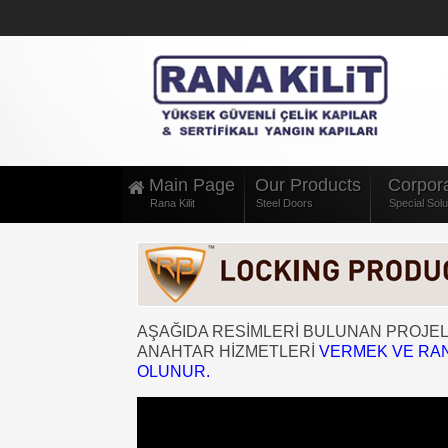
Main Page
Our Products
Corpora
Rana Kilit
Steel Doors
Special Solu
AŞAĞIDA RESİMLERİ BULUNAN PROJELE
ANAHTAR HİZMETLERİ
VERMEK VE RAN
OLUNUR.