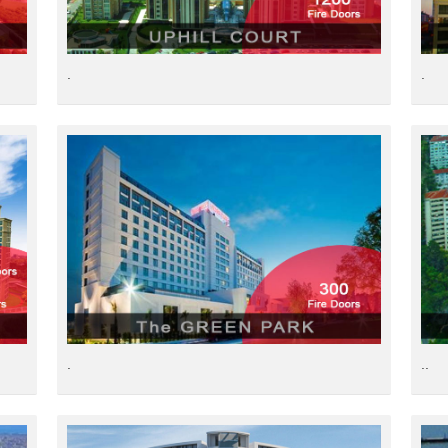
.
.
.
..