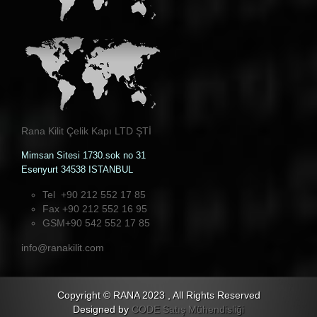
Rana Kilit Çelik Kapı LTD ŞTİ
Mimsan Sitesi 1730.sok no 31
Esenyurt 34538 ISTANBUL
Tel +90 212 552 17 85
Fax +90 212 552 16 95
GSM+90 542 552 17 85
info@ranakilit.com
Copyright © RANA 2023 , All Rights Reserved
Designed by
CODE Satış Mühendisliği