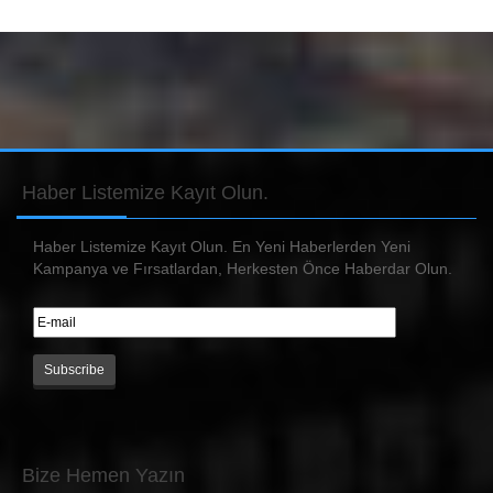
Haber
Listemize Kayıt Olun.
Haber Listemize Kayıt Olun. En Yeni Haberlerden Yeni
Kampanya ve Fırsatlardan, Herkesten Önce Haberdar Olun.
Bize
Hemen Yazın