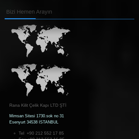
Bizi
Hemen Arayın
Rana Kilit Çelik Kapı LTD ŞTİ
Mimsan Sitesi 1730.sok no 31
Esenyurt 34538 ISTANBUL
Tel +90 212 552 17 85