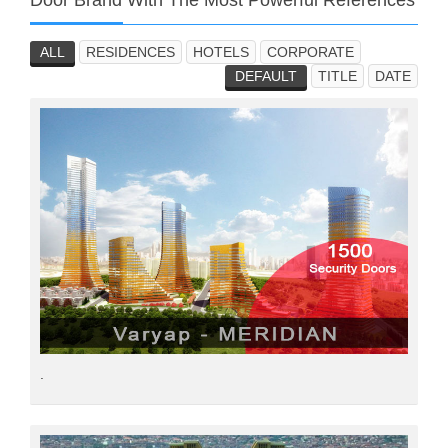
Door Brand With The Most Powerful References
ALL
RESIDENCES
HOTELS
CORPORATE
DEFAULT
TITLE
DATE
.