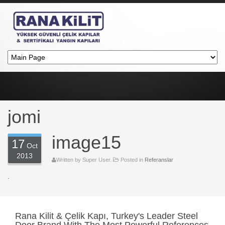
jomi
image15
17
Oct
2013
Written by Super User.
Posted in
Referanslar
.
Rana
Kilit & Çelik Kapı, Turkey's Leader Steel