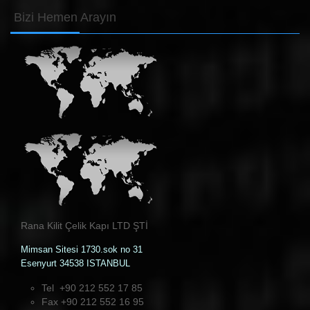
Bizi
Hemen Arayın
Rana Kilit Çelik Kapı LTD ŞTİ
Mimsan Sitesi 1730.sok no 31
Esenyurt 34538 ISTANBUL
Tel +90 212 552 17 85
Fax +90 212 552 16 95