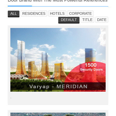
Door Brand With The Most Powerful References
ALL
RESIDENCES
HOTELS
CORPORATE
DEFAULT
TITLE
DATE
.