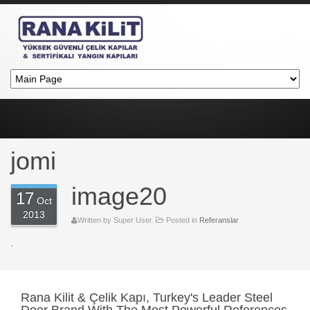
jomi
image20
17
Oct
2013
Written by Super User.
Posted in
Referanslar
.
Rana
Kilit & Çelik Kapı, Turkey's Leader Steel