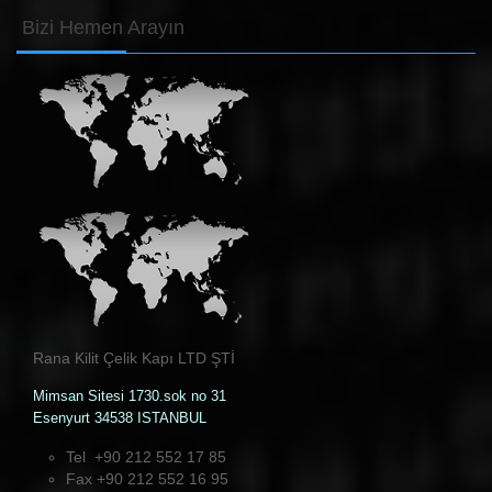
Bizi
Hemen Arayın
Rana Kilit Çelik Kapı LTD ŞTİ
Mimsan Sitesi 1730.sok no 31
Esenyurt 34538 ISTANBUL
Tel +90 212 552 17 85
Fax +90 212 552 16 95