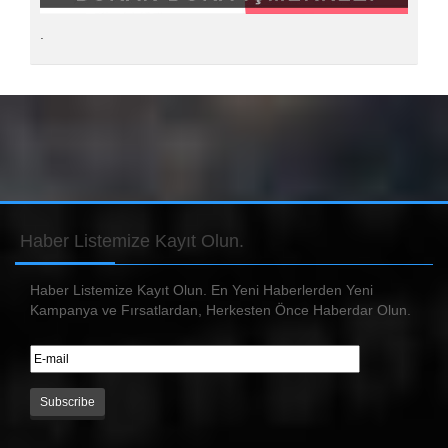
.
Haber
Listemize Kayıt Olun.
Haber Listemize Kayıt Olun. En Yeni Haberlerden Yeni
Kampanya ve Fırsatlardan, Herkesten Önce Haberdar Olun.