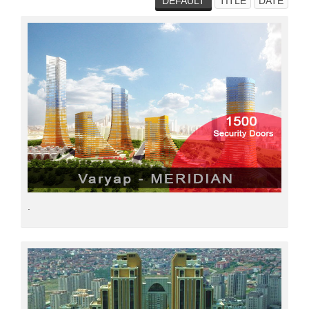
DEFAULT
TITLE
DATE
.