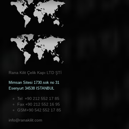
Rana Kilit Çelik Kapı LTD ŞTİ
Mimsan Sitesi 1730.sok no 31
Esenyurt 34538 ISTANBUL
Tel +90 212 552 17 85
Fax +90 212 552 16 95
GSM+90 542 552 17 85
info@ranakilit.com