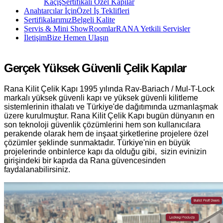
Kaçış
Sertifikalı Özel Kapılar
Anahtarcılar İçin
Özel İş Teklifleri
Sertifikalarımız
Belgeli Kalite
Servis & Mini ShowRoomlar
RANA Yetkili Servisler
İletişim
Bize Hemen Ulaşın
Gerçek Yüksek Güvenli Çelik Kapılar
Rana Kilit Çelik Kapı 1995 yılında Rav-Bariach / Mul-T-Lock
markalı yüksek güvenli kapı ve yüksek güvenli kilitleme
sistemlerinin ithalatı ve Türkiye'de dağıtımında uzmanlaşmak
üzere kurulmuştur. Rana Kilit Çelik Kapı bugün dünyanın en
son teknoloji güvenlik çözümlerini hem son kullanıcılara
perakende olarak hem de inşaat şirketlerine projelere özel
çözümler şeklinde sunmaktadır. Türkiye'nin en büyük
projelerinde onbinlerce kapı da olduğu gibi, sizin evinizin
girişindeki bir kapıda da Rana güvencesinden
faydalanabilirsiniz.