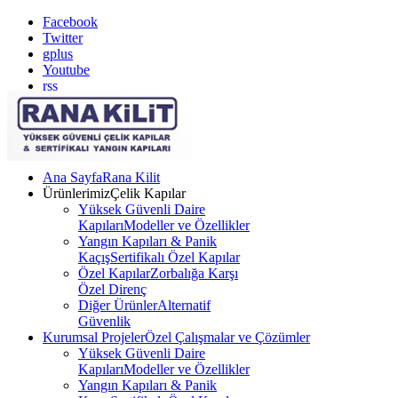
Facebook
Twitter
gplus
Youtube
rss
Ana Sayfa
Rana Kilit
Ürünlerimiz
Çelik Kapılar
Yüksek Güvenli Daire
Kapıları
Modeller ve Özellikler
Yangın Kapıları & Panik
Kaçış
Sertifikalı Özel Kapılar
Özel Kapılar
Zorbalığa Karşı
Özel Direnç
Diğer Ürünler
Alternatif
Güvenlik
Kurumsal Projeler
Özel Çalışmalar ve Çözümler
Yüksek Güvenli Daire
Kapıları
Modeller ve Özellikler
Yangın Kapıları & Panik