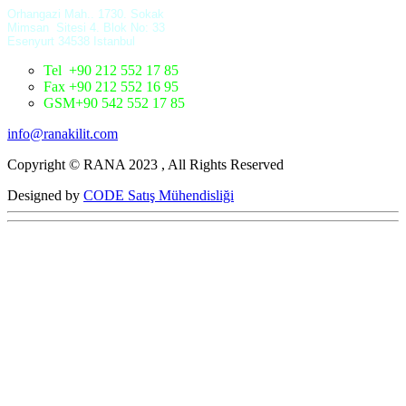
Orhangazi Mah.. 1730. Sokak
Mimsan Sitesi 4. Blok No: 33
Esenyurt 34538 Istanbul
Tel +90 212 552 17 85
Fax +90 212 552 16 95
GSM+90 542 552 17 85
info@ranakilit.com
Copyright © RANA 2023 , All Rights Reserved
Designed by
CODE Satış Mühendisliği