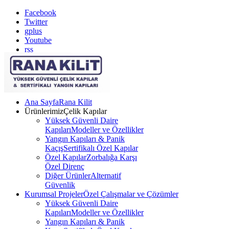
Facebook
Twitter
gplus
Youtube
rss
Ana Sayfa
Rana Kilit
Ürünlerimiz
Çelik Kapılar
Yüksek Güvenli Daire
Kapıları
Modeller ve Özellikler
Yangın Kapıları & Panik
Kaçış
Sertifikalı Özel Kapılar
Özel Kapılar
Zorbalığa Karşı
Özel Direnç
Diğer Ürünler
Alternatif
Güvenlik
Kurumsal Projeler
Özel Çalışmalar ve Çözümler
Yüksek Güvenli Daire
Kapıları
Modeller ve Özellikler
Yangın Kapıları & Panik