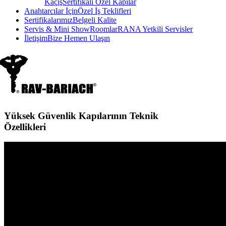
Kaçış
Sertifikalı Özel Kapılar
Anahtarcılar İçin
Özel İş Teklifleri
Sertifikalarımız
Belgeli Kalite
Servis & Mini ShowRoomlar
RANA Yetkili Servisler
İletişim
Bize Hemen Ulaşın
Yüksek Güvenlik Kapılarının Teknik
Özellikleri